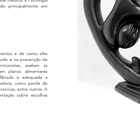
dade médica, a Psicologia
ndo principalmente em
imentos e de como eles
aúde e na prevenção de
icionistas, avaliam as
ram planos alimentares
ilibrada e adequada a
bjetivos, como perda de
ónicas, entre outros. A
entação sobre escolhas