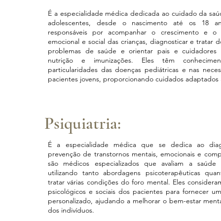
É a especialidade médica dedicada ao cuidado da saú
adolescentes, desde o nascimento até os 18 an
responsáveis por acompanhar o crescimento e o de
emocional e social das crianças, diagnosticar e tratar d
problemas de saúde e orientar pais e cuidadores 
nutrição e imunizações. Eles têm conhecimen
particularidades das doenças pediátricas e nas neces
pacientes jovens, proporcionando cuidados adaptados a 
Psiquiatria:
É a especialidade médica que se dedica ao diag
prevenção de transtornos mentais, emocionais e compo
são médicos especializados que avaliam a saúde 
utilizando tanto abordagens psicoterapêuticas quan
tratar várias condições do foro mental. Eles considera
psicológicos e sociais dos pacientes para fornecer 
personalizado, ajudando a melhorar o bem-estar menta
dos indivíduos.​