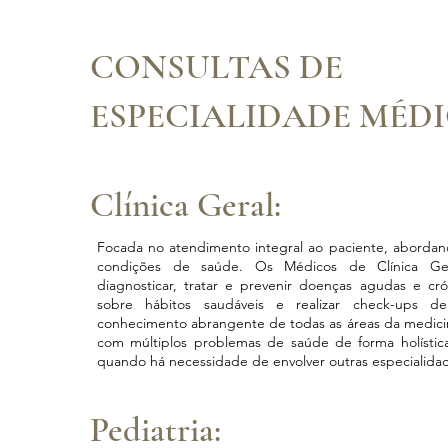
CONSULTAS DE
ESPECIALIDADE MÉDI
Clínica Geral:
Focada no atendimento integral ao paciente, abord
condições de saúde. Os Médicos de Clínica G
diagnosticar, tratar e prevenir doenças agudas e cró
sobre hábitos saudáveis e realizar check-ups d
conhecimento abrangente de todas as áreas da medicina
com múltiplos problemas de saúde de forma holístic
quando há necessidade de envolver outras especialida
Pediatria: