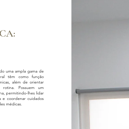
CA:
ando uma ampla gama de
eral têm como função
nicas, além de orientar
e rotina. Possuem um
, permitindo-lhes lidar
a e coordenar cuidados
des médicas.