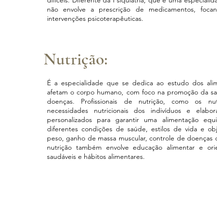
difíceis. Diferente da Psiquiatria, que é uma especiali
não envolve a prescrição de medicamentos, foca
intervenções psicoterapêuticas.
Nutrição:
É a especialidade que se dedica ao estudo dos al
afetam o corpo humano, com foco na promoção da s
doenças. Profissionais de nutrição, como os nutr
necessidades nutricionais dos indivíduos e elabo
personalizados para garantir uma alimentação equ
diferentes condições de saúde, estilos de vida e o
peso, ganho de massa muscular, controle de doenças cr
nutrição também envolve educação alimentar e ori
saudáveis e hábitos alimentares.